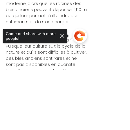
moderne, alors que les racines des
blés anciens peuvent dépasser 1,50 m
ce qui leur permet d’atteindre ces
nutriments et de s’en charger.
Alors pourquoi ne pas utiliser
Come and share with more
people!
uniquement des blés anciens ?
Puisque leur culture suit le cycle de la
nature et qu’ils sont difficiles à cultiver,
ces blés anciens sont rares et ne
sont pas disponibles en quantité
toute l’année comme les blés
modernes. De ce fait, ces farines sont
Sorry, the checkout page does not
aussi plus chères. Chez Blanche nous
support sharing
Copied to clipboard
proposons 6 pains aux blés anciens.
Vu la rareté de ces farines, il est donc
possible que l'un d’eux ne soit pas
présent pendant quelques semaines
mais nous en proposons minimum 4
tous les jours.